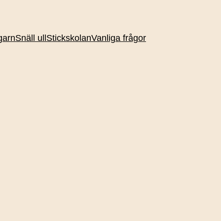
garn
Snäll ull
Stickskolan
Vanliga frågor