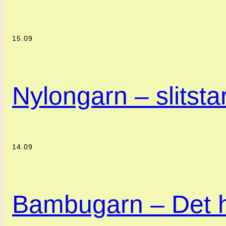
15.09
Nylongarn – slitstar
14.09
Bambugarn – Det h