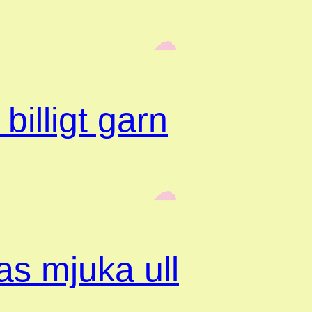
‎ ‎‎ ☁︎‎‎
billigt garn
‎ ‎‎ ☁︎‎‎
s mjuka ull