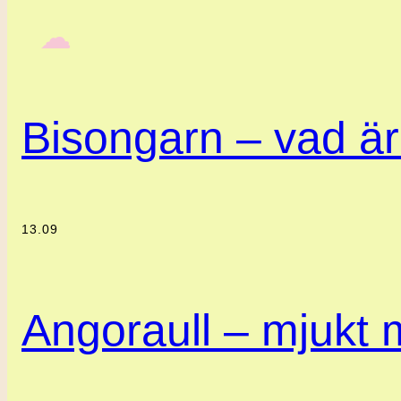
‎ ‎‎ ☁︎‎‎
Bisongarn – vad är
13.09
Angoraull – mjukt m