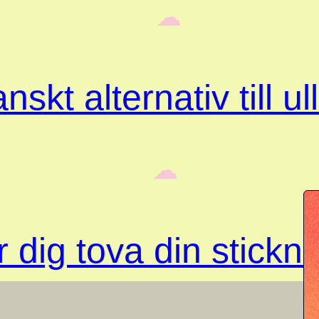
‎ ‎‎ ☁︎‎‎
skt alternativ till ul
‎ ‎‎ ☁︎‎‎
 dig tova din stickn