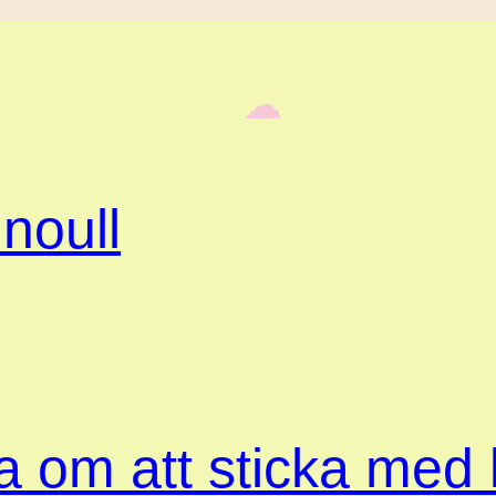
‎ ‎‎ ☁︎‎‎
noull
ta om att sticka med