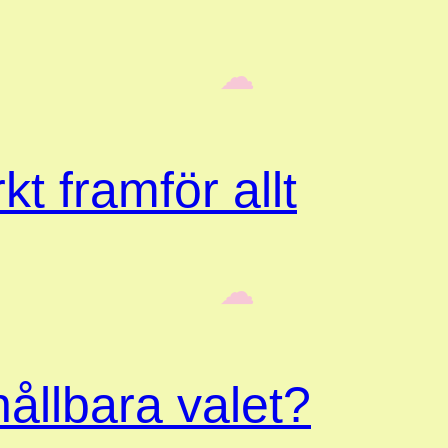
‎ ‎‎ ☁︎‎‎
kt framför allt
‎ ‎‎ ☁︎‎‎
ållbara valet?