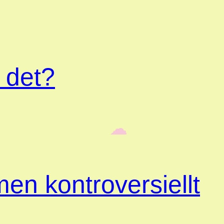
 det?
‎ ‎‎ ☁︎‎‎
en kontroversiellt