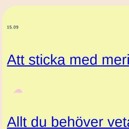
15.09
Att sticka med meri
‎ ‎‎ ☁︎‎‎
Allt du behöver ve