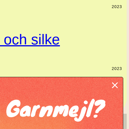
2023
l och silke
2023
Garnmejl?
ing
KNIT KNOT