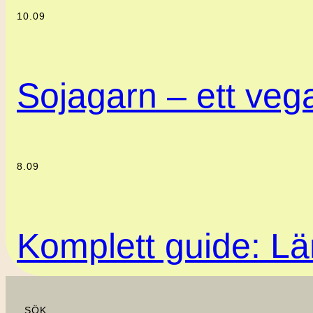
10.09
Sojagarn – ett vegan
8.09
Komplett guide: Lär
SÖK