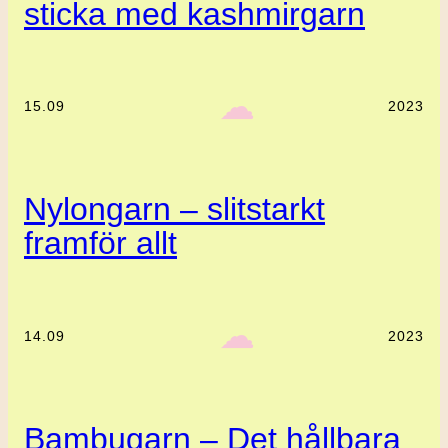
sticka med kashmirgarn
‎ ‎‎ ☁︎‎‎
15.09
2023
Nylongarn – slitstarkt
framför allt
‎ ‎‎ ☁︎‎‎
14.09
2023
Bambugarn – Det hållbara