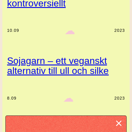
kontroversiellt
‎ ‎‎ ☁︎‎‎
10.09
2023
Sojagarn – ett veganskt
alternativ till ull och silke
‎ ‎‎ ☁︎‎‎
8.09
2023
Komplett guide: Lär dig