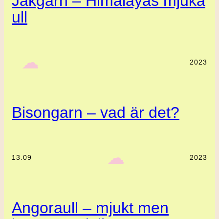
Jakgarn – Himalayas mjuka
ull
‎ ‎‎ ☁︎‎‎
2023
Bisongarn – vad är det?
‎ ‎‎ ☁︎‎‎
13.09
2023
Angoraull – mjukt men