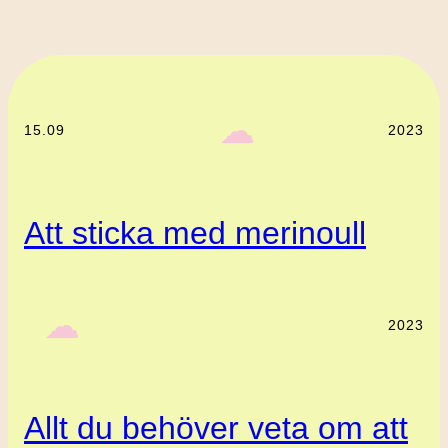
‎ ‎‎ ☁︎‎‎
15.09
2023
Att sticka med merinoull
‎ ‎‎ ☁︎‎‎
2023
Allt du behöver veta om att