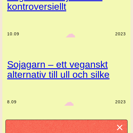
kontroversiellt
‎ ‎‎ ☁︎‎‎
10.09
2023
Sojagarn – ett veganskt
alternativ till ull och silke
‎ ‎‎ ☁︎‎‎
8.09
2023
Komplett guide: Lär dig