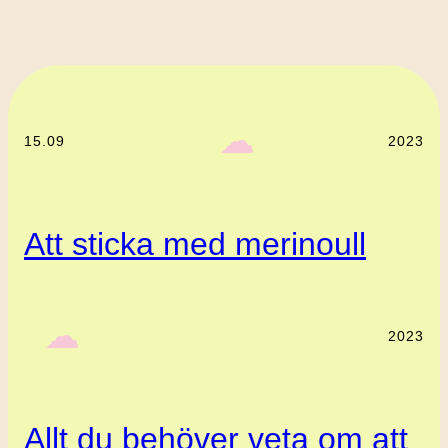
‎ ‎‎ ☁︎‎‎
15.09
2023
Att sticka med merinoull
‎ ‎‎ ☁︎‎‎
2023
Allt du behöver veta om att