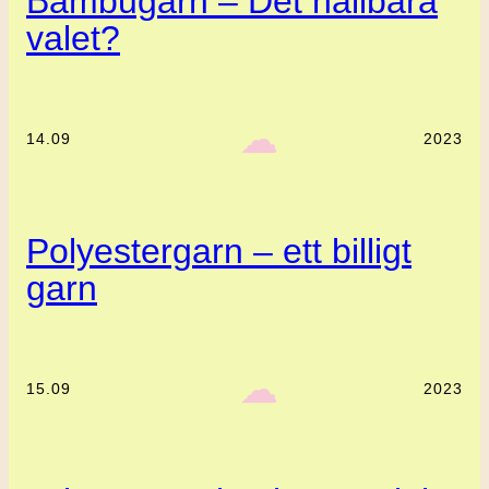
Bambugarn – Det hållbara
valet?
‎ ‎‎ ☁︎‎‎
14.09
2023
Polyestergarn – ett billigt
garn
‎ ‎‎ ☁︎‎‎
15.09
2023