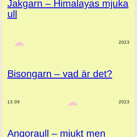
Jakgarn – Himalayas mjuka
ull
‎ ‎‎ ☁︎‎‎
2023
Bisongarn – vad är det?
‎ ‎‎ ☁︎‎‎
13.09
2023
Angoraull – mjukt men