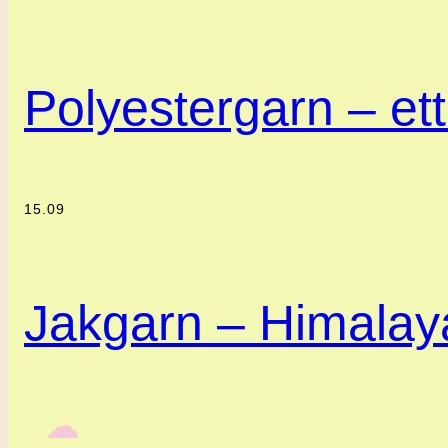
Polyestergarn – ett 
15.09
Jakgarn – Himalaya
‎ ‎‎ ☁︎‎‎