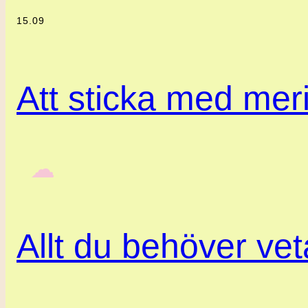
15.09
Att sticka med meri
‎ ‎‎ ☁︎‎‎
Allt du behöver ve