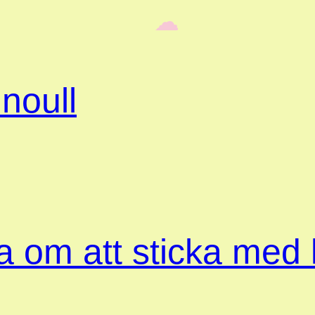
‎ ‎‎ ☁︎‎‎
noull
ta om att sticka med