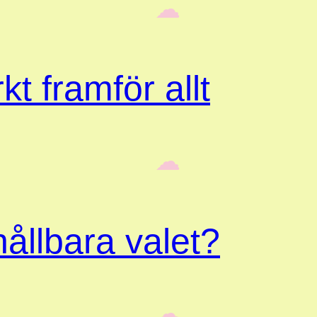
‎ ‎‎ ☁︎‎‎
kt framför allt
‎ ‎‎ ☁︎‎‎
ållbara valet?
‎ ‎‎ ☁︎‎‎