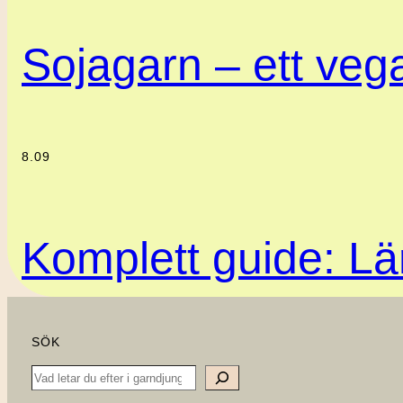
Sojagarn – ett vegan
8.09
Komplett guide: Lär
SÖK
Search