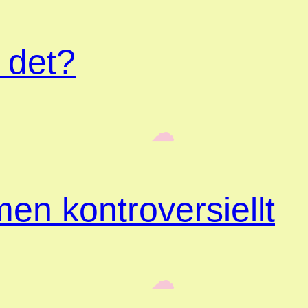
 det?
‎ ‎‎ ☁︎‎‎
en kontroversiellt
‎ ‎‎ ☁︎‎‎