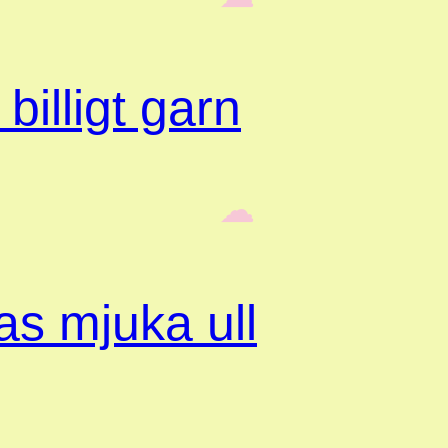
billigt garn
‎ ‎‎ ☁︎‎‎
s mjuka ull