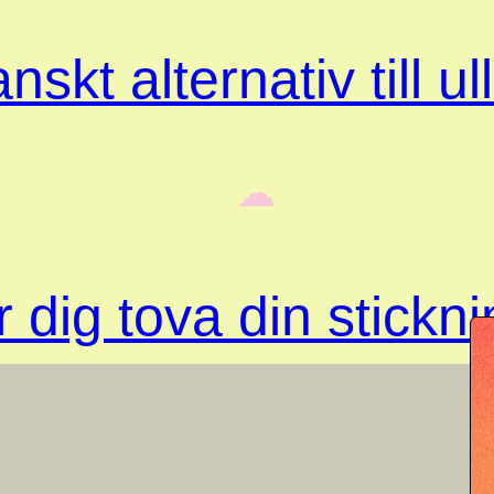
skt alternativ till ul
‎ ‎‎ ☁︎‎‎
 dig tova din stickn