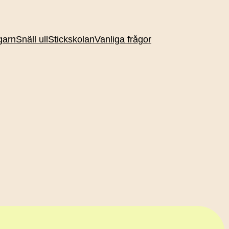
garn
Snäll ull
Stickskolan
Vanliga frågor