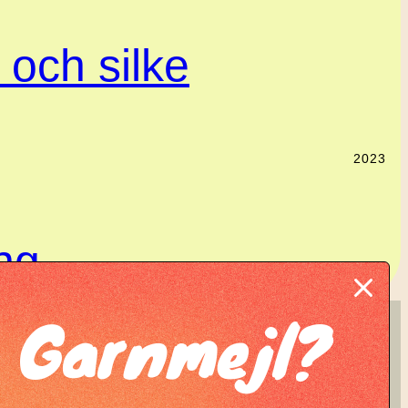
l och silke
2023
ing
Garnmejl?
KNIT KNOT
Manifesto