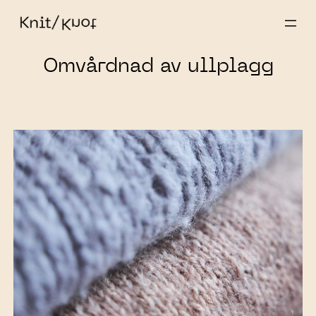
Skip
to
content
Omvårdnad av ullplagg